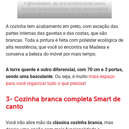
A @
homedecor_da_iara
também conta com a
Cozinha Completa Madesa Reims, com armários
em vidro reflex e, claro, uma torre quente planejada.
A cozinha tem acabamento em preto, com exceção das
partes internas das gavetas e das costas, que são
brancas. Toda a pintura é feita com poliéster ecológica de
alta resistência, que você só encontra na Madesa e
conserva a beleza do móvel por mais tempo.
A torre quente é outro diferencial, com 70 cm e 3 portas,
sendo uma basculante
. Ou seja, é muito
mais espaço
para você organizar tudo o que precisa
!
3- Cozinha branca completa Smart de
canto
Você não abre mão da
clássica cozinha branca
, mas