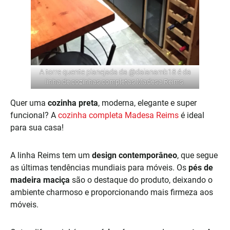
A torre quente planejada da
@daianamb18
é da
linha de cozinhas completas Madesa Reims.
Quer uma
cozinha preta
, moderna, elegante e super
funcional? A
cozinha completa Madesa Reims
é ideal
para sua casa!
A linha Reims tem um
design contemporâneo
, que segue
as últimas tendências mundiais para móveis. Os
pés de
madeira maciça
são o destaque do produto, deixando o
ambiente charmoso e proporcionando mais firmeza aos
móveis.