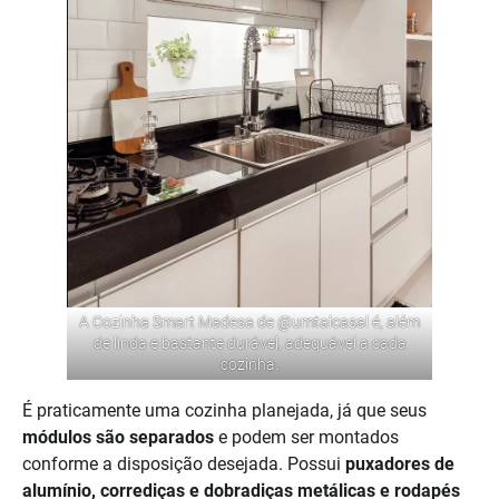
A Cozinha Smart Madesa de
@umtalcasal
é, além
de linda e bastante durável, adequável a cada
cozinha.
É praticamente uma cozinha planejada, já que seus
módulos são separados
e podem ser montados
conforme a disposição desejada. Possui
puxadores de
alumínio, corrediças e dobradiças metálicas e rodapés