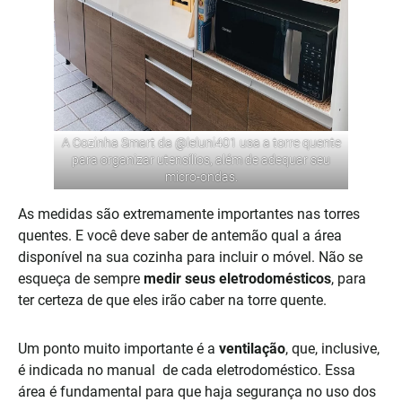
A Cozinha Smart da
@leluni401
usa a torre quente
para organizar utensílios, além de adequar seu
micro-ondas.
As medidas são extremamente importantes nas torres
quentes. E você deve saber de antemão qual a área
disponível na sua cozinha para incluir o móvel. Não se
esqueça de sempre
medir seus eletrodomésticos
, para
ter certeza de que eles irão caber na torre quente.
Um ponto muito importante é a
ventilação
, que, inclusive,
é indicada no manual de cada eletrodoméstico. Essa
área é fundamental para que haja segurança no uso dos