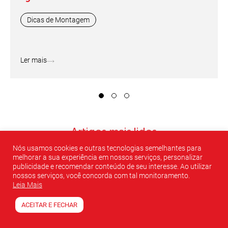
Dicas de Montagem
Ler mais
1
2
3
Artigos mais lidos
Nós usamos cookies e outras tecnologias semelhantes para
melhorar a sua experiência em nossos serviços, personalizar
publicidade e recomendar conteúdo de seu interesse. Ao utilizar
nossos serviços, você concorda com tal monitoramento.
Leia Mais
ACEITAR E FECHAR