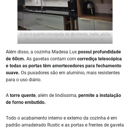
A torre quente planejada da
@roberta_mello_abilio
faz parte da Cozinha Completa Madesa Lux.
Além disso, a cozinha Madesa Lux
possui profundidade
de 60cm.
As gavetas contam com
corrediça telescópica
e todas as portas têm amortecedores para fechamento
suave.
Os puxadores são em alumínio, mais resistentes
para o uso diário.
A
torre quente
, além de lindíssima,
permite a instalação
de forno embutido.
Todo o acabamento interno e externo da cozinha é em
padrão amadeirado Rustic e as portas e frentes de gaveta