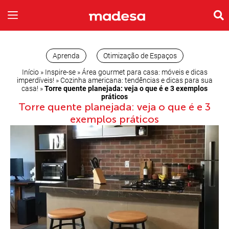
INSPIRE-SE
A EMPRESA
Aprenda
Otimização de Espaços
Início
»
Inspire-se
»
Área gourmet para casa: móveis e dicas
imperdíveis!
»
Cozinha americana: tendências e dicas para sua
casa!
»
Torre quente planejada: veja o que é e 3 exemplos
práticos
Torre quente planejada: veja o que é e 3
exemplos práticos