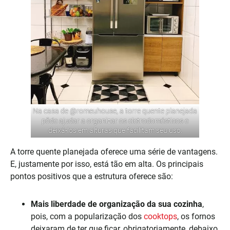
Na casa de
@romeuhouse
, a torre quente planejada
pôde ajudar a organizar os eletrodomésticos e
deixá-los em alturas que facilitam seu uso.
A torre quente planejada oferece uma série de vantagens.
E, justamente por isso, está tão em alta. Os principais
pontos positivos que a estrutura oferece são:
Mais liberdade de organização da sua cozinha
,
pois, com a popularização dos
cooktops
, os fornos
deixaram de ter que ficar, obrigatoriamente, debaixo