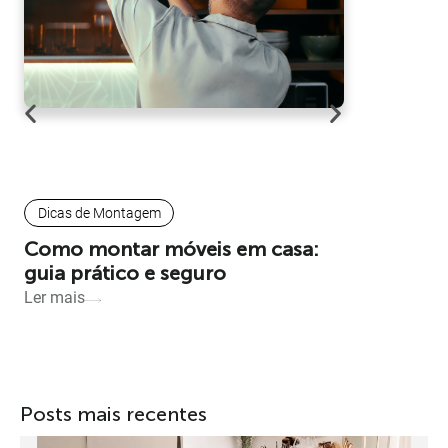
Apr
Dicas de Montagem
Cômoda
Como montar móveis em casa:
escolhe
guia prático e seguro
estilo i
Ler mais
Ler mais
Posts mais recentes