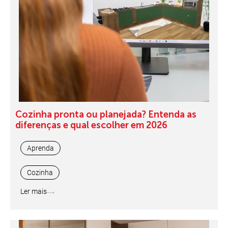
Cozinha pronta ou planejada? Entenda as
diferenças e qual escolher em 2026
Aprenda
Cozinha
Ler mais