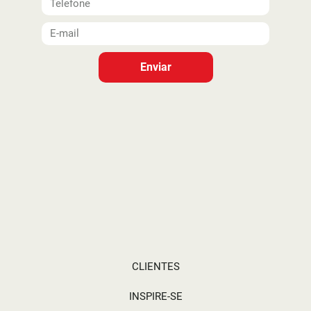
Enviar
CLIENTES
INSPIRE-SE
APRENDA
A EMPRESA
Sobre nós
Excelência no atendimento, qualidade dos
produtos e amor pelo que faz. Cozinhas,
dormitórios, salas de jantar, paineis e racks de TV