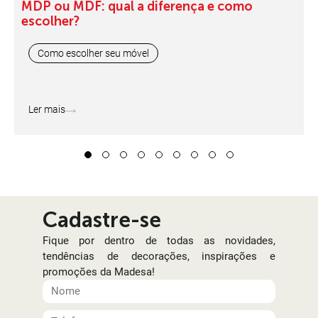
MDP ou MDF: qual a diferença e como
escolher?
Como escolher seu móvel
Ler mais
1
2
3
4
5
6
7
8
9
Cadastre-se
Fique por dentro de todas as novidades,
tendências de decorações, inspirações e
promoções da Madesa!