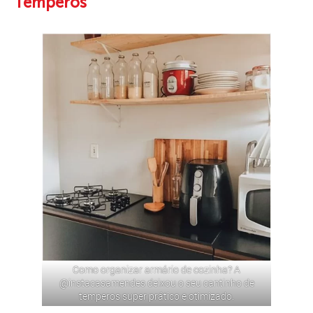
Temperos
Como organizar armário de cozinha? A
@instacasamendes
deixou o seu cantinho de
temperos super prático e otimizado.