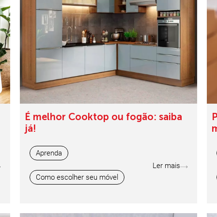
É melhor Cooktop ou fogão: saiba
P
já!
m
Aprenda
Ler mais
Como escolher seu móvel