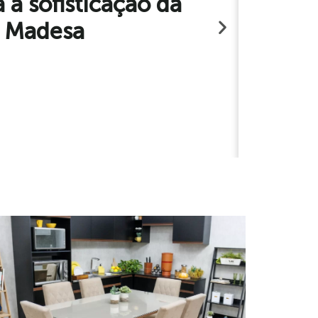
 a sofisticação da
k Madesa