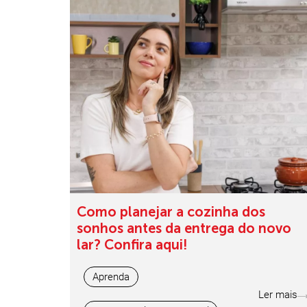
Como planejar a cozinha dos
sonhos antes da entrega do novo
lar? Confira aqui!
Aprenda
Ler mais