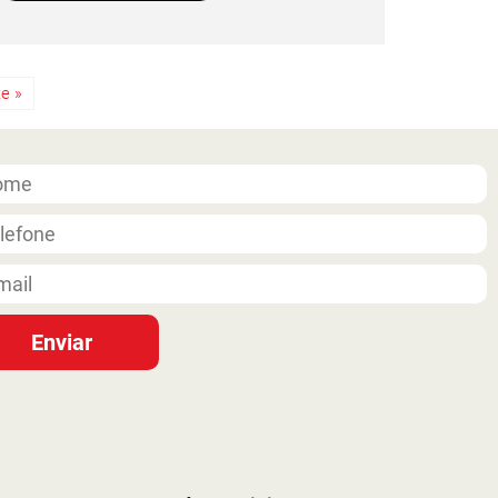
e »
Enviar