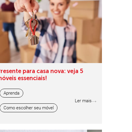
resente para casa nova: veja 5
óveis essenciais!
Aprenda
Ler mais
Como escolher seu móvel