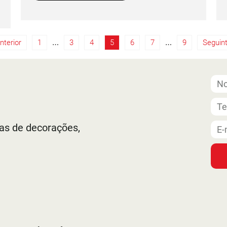
…
…
nterior
1
3
4
5
6
7
9
Seguint
ias de decorações,