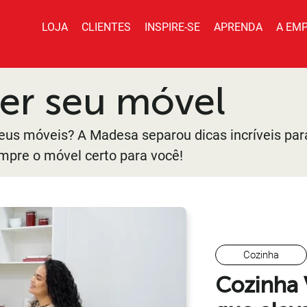
LOJA
CLIENTES
INSPIRE-SE
APRENDA
A EM
er seu móvel
us móveis? A Madesa separou dicas incríveis para
ompre o móvel certo para você!
Cozinha
Cozinha 