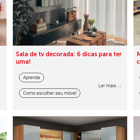
Sala de tv decorada: 6 dicas para ter
M
uma!
c
Aprenda
Ler mais
Como escolher seu móvel