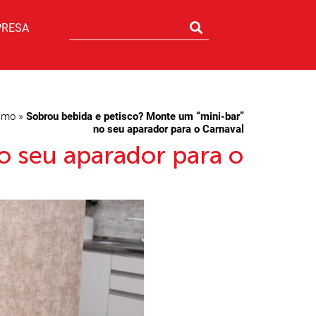
PRESA
smo
»
Sobrou bebida e petisco? Monte um “mini-bar”
no seu aparador para o Carnaval
o seu aparador para o