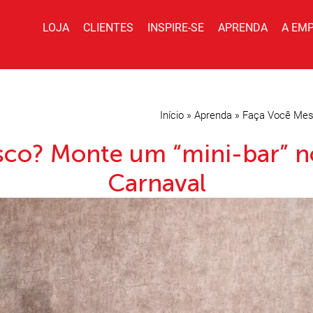
LOJA
CLIENTES
INSPIRE-SE
APRENDA
A EM
Início
»
Aprenda
»
Faça Você Me
sco? Monte um “mini-bar” n
Carnaval