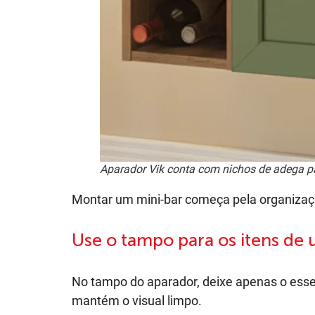
Aparador Vik conta com nichos de adega par
Montar um mini-bar começa pela organização
Use o tampo para os itens de 
No tampo do aparador, deixe apenas o essenc
mantém o visual limpo.