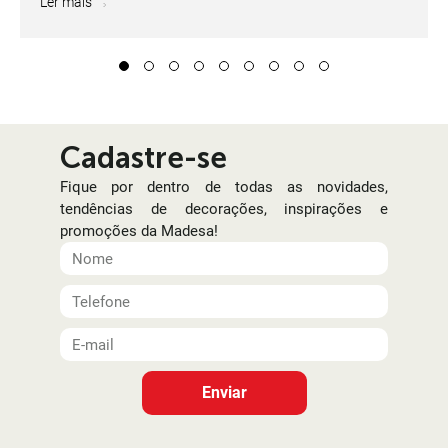
Ler mais
1
2
3
4
5
6
7
8
9
Cadastre-se
Fique por dentro de todas as novidades,
tendências de decorações, inspirações e
promoções da Madesa!
Enviar