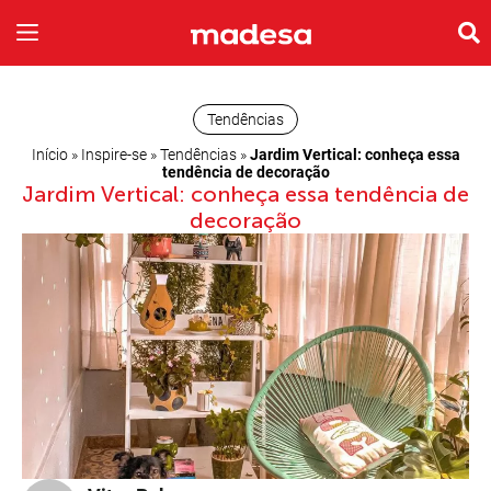
INSPIRE-SE
A EMPRESA
Tendências
Início
»
Inspire-se
»
Tendências
»
Jardim Vertical: conheça essa
tendência de decoração
Jardim Vertical: conheça essa tendência de
decoração