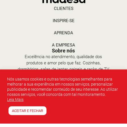
CLIENTES
INSPIRE-SE
APRENDA
A EMPRESA
Sobre nós
Excelência no atendimento, qualidade dos
produtos e amor pelo que faz. Cozinhas,
dormitórios, salas de jantar, paineis e racks de TV
e escritórios. #amesuacasa
Nós usamos cookies e outras tecnologias semelhantes para
Contato
melhorar a sua experiência em nossos serviços, personalizar
E-mail: atendimento@madesa.com
publicidade e recomendar conteúdo de seu interesse. Ao utilizar
WhatsApp: (51) 3534 8000
nossos serviços, você concorda com tal monitoramento.
Telefone: 0800 9403534
Leia Mais
Redes Sociais
ACEITAR E FECHAR