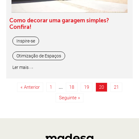
Como decorar uma garagem simples?
Confira!
Inspire-se
Otimização de Espaços
Ler mais
…
« Anterior
1
18
19
20
21
Seguinte »