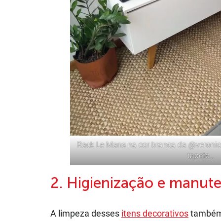
Rack Le Mans
na cor branca da
@veroni
tapete…
2. Higienização e manut
A limpeza desses
itens decorativos
também 