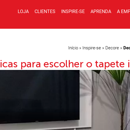
LOJA
CLIENTES
INSPIRE-SE
APRENDA
A EM
Início
»
Inspire-se
»
Decore
»
Dec
cas para escolher o tapete i