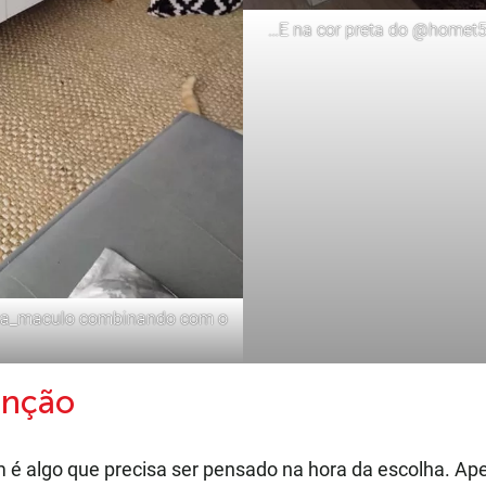
…E na
cor preta
do
@homet5
ca_maculo
combinando com o
enção
é algo que precisa ser pensado na hora da escolha. Ape