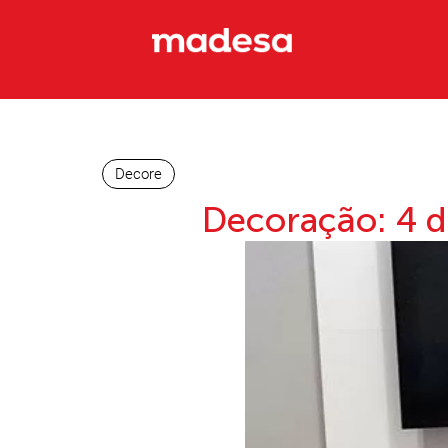
Decore
Decoração: 4 di