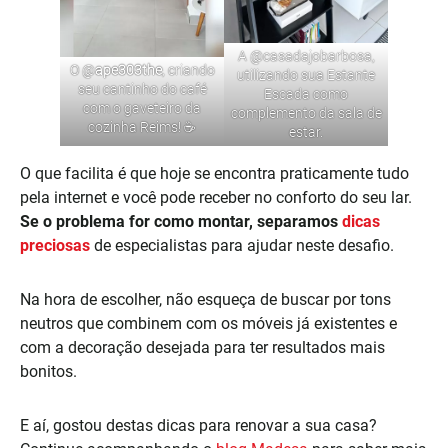
A
@casadajobarbosa
,
O
@
ape303the
, criando
utilizando sua
Estante
seu cantinho do café
Escada
como
com o gaveteiro da
complemento da sala de
cozinha
Reims
! ☕
estar.
O que facilita é que hoje se encontra praticamente tudo
pela internet e você pode receber no conforto do seu lar.
Se o problema for como montar, separamos
dicas
preciosas
de especialistas para ajudar neste desafio.
Na hora de escolher, não esqueça de buscar por tons
neutros que combinem com os móveis já existentes e
com a decoração desejada para ter resultados mais
bonitos.
E aí, gostou destas dicas para renovar a sua casa?