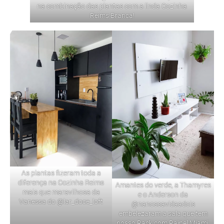
na combinação das plantas com a linda Cozinha
Reims Branca!
As plantas fizeram toda a
diferença na
Cozinha Reims
Amantes do verde, a Thamyres
mais que maravilhosa da
e o Anderson da
Vanessa do
@lar_doce_loft
@nanossavidaadois
embelezaram a sala que tem
nosso
Rack com Painel Miami
.