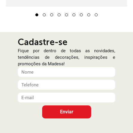
1
2
3
4
5
6
7
8
9
Cadastre-se
Fique por dentro de todas as novidades,
tendências de decorações, inspirações e
promoções da Madesa!
Enviar