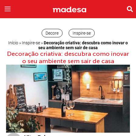
INSPIRE-SE
A EMPRESA
Decore
Inspire-se
Início
»
Inspire-se
»
Decoração criativa: descubra como inovar o
seu ambiente sem sair de casa
Decoração criativa: descubra como inovar
o seu ambiente sem sair de casa