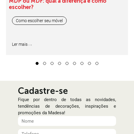
MDP ou MDF: qual a diferença e como
escolher?
Como escolher seu móvel
Ler mais
1
2
3
4
5
6
7
8
9
Cadastre-se
Fique por dentro de todas as novidades,
tendências de decorações, inspirações e
promoções da Madesa!