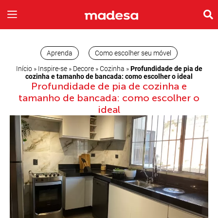
INSPIRE-SE
A EMPRESA
Aprenda
Como escolher seu móvel
Início
»
Inspire-se
»
Decore
»
Cozinha
»
Profundidade de pia de
cozinha e tamanho de bancada: como escolher o ideal
Profundidade de pia de cozinha e
tamanho de bancada: como escolher o
ideal