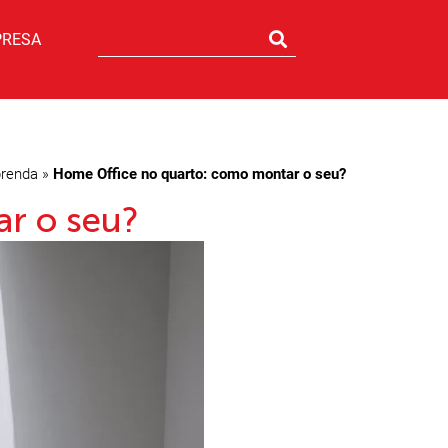
PRESA
renda
»
Home Office no quarto: como montar o seu?
r o seu?