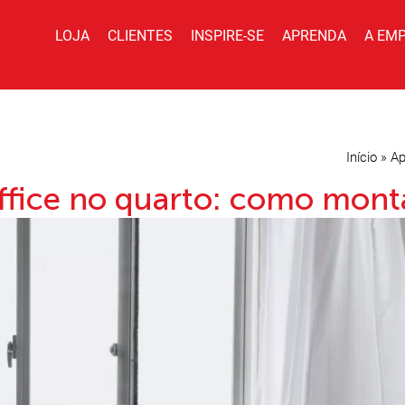
LOJA
CLIENTES
INSPIRE-SE
APRENDA
A EM
Início
»
Ap
fice no quarto: como monta