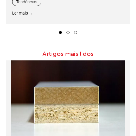
Tendências
Ler mais
1
2
3
Artigos mais lidos