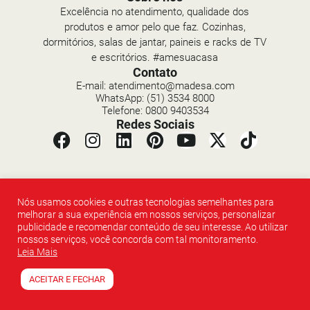
Excelência no atendimento, qualidade dos
produtos e amor pelo que faz. Cozinhas,
dormitórios, salas de jantar, paineis e racks de TV
e escritórios. #amesuacasa
Contato
E-mail: atendimento@madesa.com
WhatsApp: (51) 3534 8000
Telefone: 0800 9403534
Redes Sociais
Copyright © 2026 Madesa - Todos os direitos reservados
Nós usamos cookies e outras tecnologias semelhantes para
melhorar a sua experiência em nossos serviços, personalizar
publicidade e recomendar conteúdo de seu interesse. Ao utilizar
nossos serviços, você concorda com tal monitoramento.
Leia Mais
ACEITAR E FECHAR