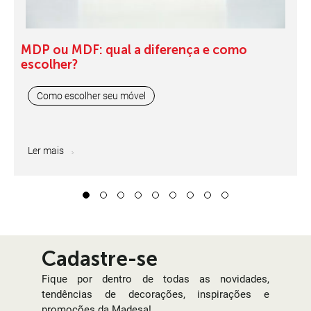
MDP ou MDF: qual a diferença e como
escolher?
Como escolher seu móvel
Ler mais
1
2
3
4
5
6
7
8
9
Cadastre-se
Fique por dentro de todas as novidades,
tendências de decorações, inspirações e
promoções da Madesa!