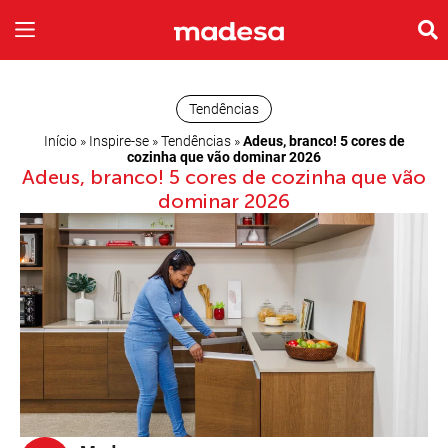
INSPIRE-SE
A EMPRESA
Tendências
Início
»
Inspire-se
»
Tendências
»
Adeus, branco! 5 cores de
cozinha que vão dominar 2026
Adeus, branco! 5 cores de cozinha que vão
dominar 2026