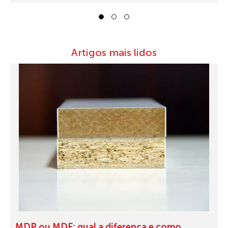
1
2
3
Artigos mais lidos
MDP ou MDF: qual a diferença e como