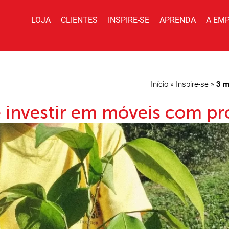
LOJA
CLIENTES
INSPIRE-SE
APRENDA
A EM
Início
»
Inspire-se
»
3 m
 investir em móveis com pr