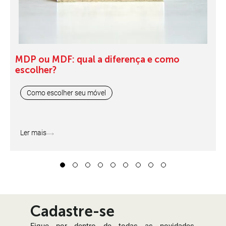
MDP ou MDF: qual a diferença e como
escolher?
Como escolher seu móvel
Ler mais
1
2
3
4
5
6
7
8
9
Cadastre-se
Fique por dentro de todas as novidades,