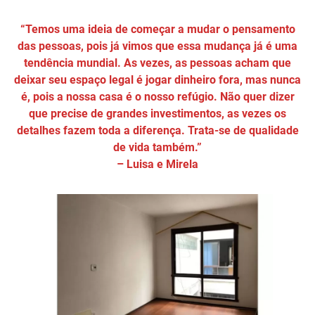
“Temos uma ideia de começar a mudar o pensamento
das pessoas, pois já vimos que essa mudança já é uma
tendência mundial. As vezes, as pessoas acham que
deixar seu espaço legal é jogar dinheiro fora, mas nunca
é, pois a nossa casa é o nosso refúgio. Não quer dizer
que precise de grandes investimentos, as vezes os
detalhes fazem toda a diferença. Trata-se de qualidade
de vida também.”
– Luisa e Mirela