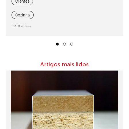
Clientes
Cozinha
Ler mais
1
2
3
Artigos mais lidos