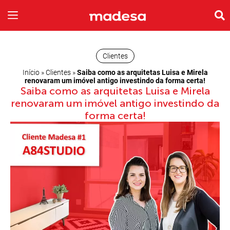
INSPIRE-SE
A EMPRESA
Clientes
Início
»
Clientes
»
Saiba como as arquitetas Luisa e Mirela
renovaram um imóvel antigo investindo da forma certa!
Saiba como as arquitetas Luisa e Mirela
renovaram um imóvel antigo investindo da
forma certa!