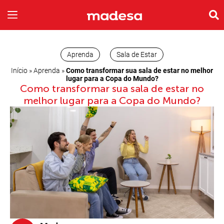
INSPIRE-SE
A EMPRESA
Aprenda
Sala de Estar
Início
»
Aprenda
»
Como transformar sua sala de estar no melhor
lugar para a Copa do Mundo?
Como transformar sua sala de estar no
melhor lugar para a Copa do Mundo?