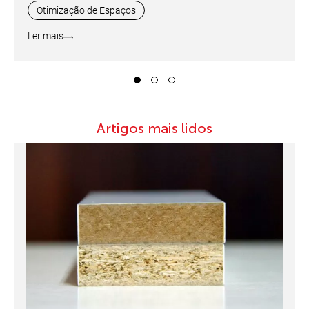
Otimização de Espaços
Ler mais
1
2
3
Artigos mais lidos