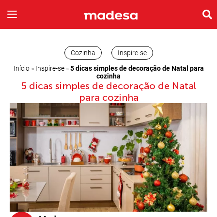
INSPIRE-SE
A EMPRESA
Cozinha
Inspire-se
Início
»
Inspire-se
»
5 dicas simples de decoração de Natal para
cozinha
5 dicas simples de decoração de Natal
para cozinha