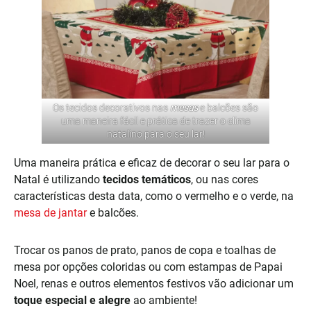
Os tecidos decorativos nas
mesas
e balcões são
uma maneira fácil e prática de trazer o clima
natalino para o seu lar!
Uma maneira prática e eficaz de decorar o seu lar para o
Natal é utilizando
tecidos temáticos
, ou nas cores
características desta data, como o vermelho e o verde, na
mesa de jantar
e balcões.
Trocar os panos de prato, panos de copa e toalhas de
mesa por opções coloridas ou com estampas de Papai
Noel, renas e outros elementos festivos vão adicionar um
toque especial e alegre
ao ambiente!