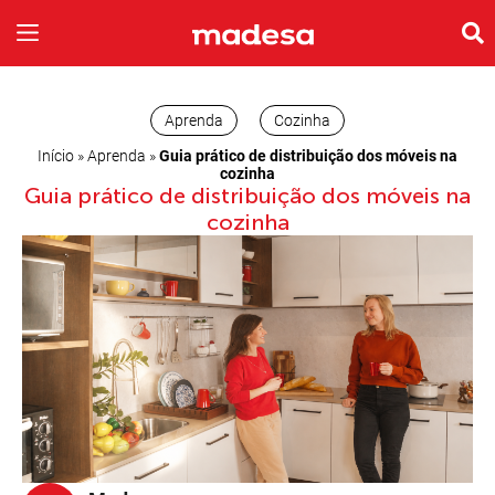
INSPIRE-SE
A EMPRESA
Aprenda
Cozinha
Início
»
Aprenda
»
Guia prático de distribuição dos móveis na
cozinha
Guia prático de distribuição dos móveis na
cozinha