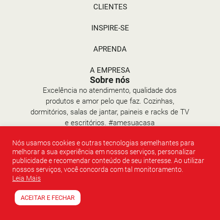
CLIENTES
INSPIRE-SE
APRENDA
A EMPRESA
Sobre nós
Excelência no atendimento, qualidade dos
produtos e amor pelo que faz. Cozinhas,
dormitórios, salas de jantar, paineis e racks de TV
e escritórios. #amesuacasa
Contato
E-mail: atendimento@madesa.com
Nós usamos cookies e outras tecnologias semelhantes para
WhatsApp: (51) 3534 8000
melhorar a sua experiência em nossos serviços, personalizar
Telefone: 0800 9403534
publicidade e recomendar conteúdo de seu interesse. Ao utilizar
Redes Sociais
nossos serviços, você concorda com tal monitoramento.
Leia Mais
ACEITAR E FECHAR
Copyright © 2026 Madesa - Todos os direitos reservados