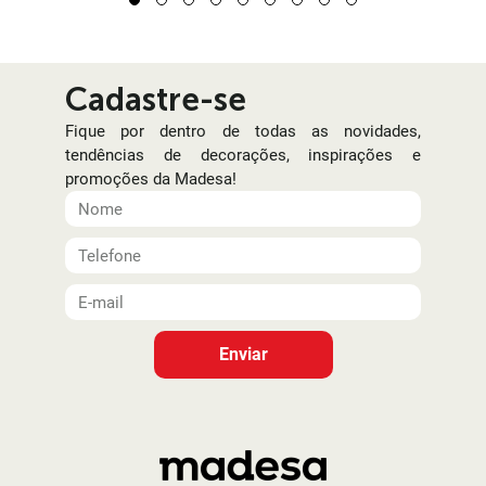
1
2
3
4
5
6
7
8
9
Cadastre-se
Fique por dentro de todas as novidades,
tendências de decorações, inspirações e
promoções da Madesa!
Enviar