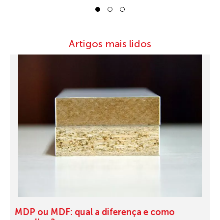
1
2
3
Artigos mais lidos
MDP ou MDF: qual a diferença e como