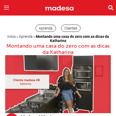
INSPIRE-SE
A EMPRESA
Aprenda
Clientes
Início
»
Aprenda
»
Montando uma casa do zero com as dicas da
Katharina
Montando uma casa do zero com as dicas
da Katharina