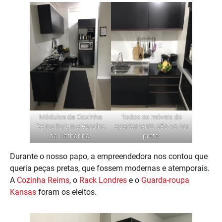
Módulos da
Cozinha
Todos os móveis do
Reims
foram a escolha
apartamento são na cor
da Katharina.
preta.
Durante o nosso papo, a empreendedora nos contou que
queria peças pretas, que fossem modernas e atemporais.
A
Cozinha Reims
, o
Rack Londres
e o
Guarda-roupa
Kansas
foram os eleitos.