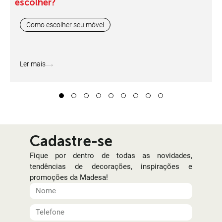
escolher?
Como escolher seu móvel
Ler mais
1
2
3
4
5
6
7
8
9
Cadastre-se
Fique por dentro de todas as novidades,
tendências de decorações, inspirações e
promoções da Madesa!