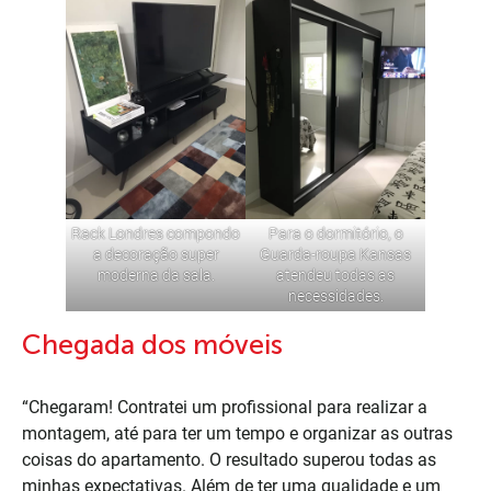
Rack Londres
compondo
Para o dormitório, o
a decoração super
Guarda-roupa Kansas
moderna da sala.
atendeu todas as
necessidades.
Chegada dos móveis
“Chegaram! Contratei um profissional para realizar a
montagem, até para ter um tempo e organizar as outras
coisas do apartamento. O resultado superou todas as
minhas expectativas. Além de ter uma qualidade e um