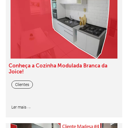
Conheça a Cozinha Modulada Branca da
Joice!
Clientes
Ler mais